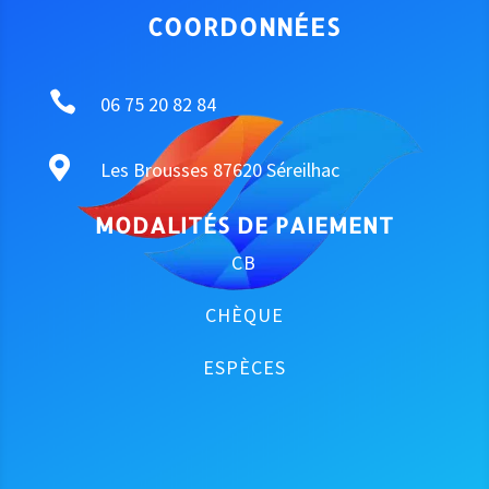
COORDONNÉES

06 75 20 82 84

Les Brousses 87620 Séreilhac
MODALITÉS DE PAIEMENT
CB
CHÈQUE
ESPÈCES