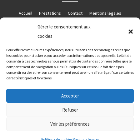
Accueil
Prestations
Contact
Mentions légales
Gérer le consentement aux
cookies
RÉALISATION
Pour offrir les meilleures expériences, nous utilisons des technologies telles que
les cookies pour stocker et/ou accéder aux informations des appareils. Le fait de
consentir à ces technologies nous permettra de traiter des données telles que le
comportement de navigation ou les ID uniques sur ce site. Le fait de ne pas
consentir ou de retirer son consentement peut avoir un effet négatif sur certaines
caractéristiques et fonctions.
Accepter
Refuser
Voir les préférences
Les prestations AB Confort
Plomberie Saint-Martin-le-Vieux
Politique de cookies
Mentions légales