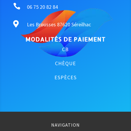

06 75 20 82 84

Les Brousses 87620 Séreilhac
MODALITÉS DE PAIEMENT
CB
CHÈQUE
ESPÈCES
NAVIGATION