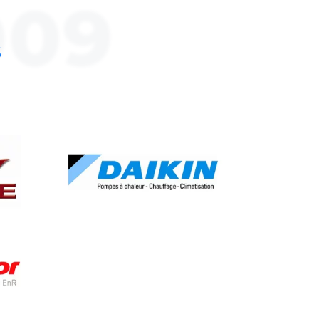
009
S