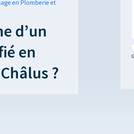
nage en Plomberie et
he d’un
fié en
c
 Châlus ?