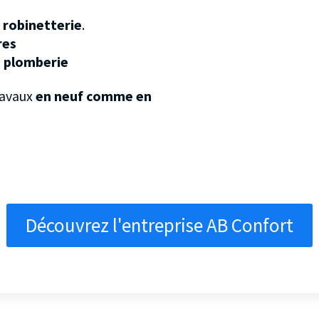
e
robinetterie
.
res
 plomberie
ravaux
en neuf comme en
Découvrez l'entreprise AB Confort