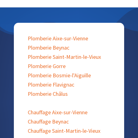
Plomberie Aixe-sur-Vienne
Plomberie Beynac
Plomberie Saint-Martin-le-Vieux
Plomberie Gorre
Plomberie Bosmie-l'Aiguille
Plomberie Flavignac
Plomberie Châlus
Chauffage Aixe-sur-Vienne
Chauffage Beynac
Chauffage Saint-Martin-le-Vieux