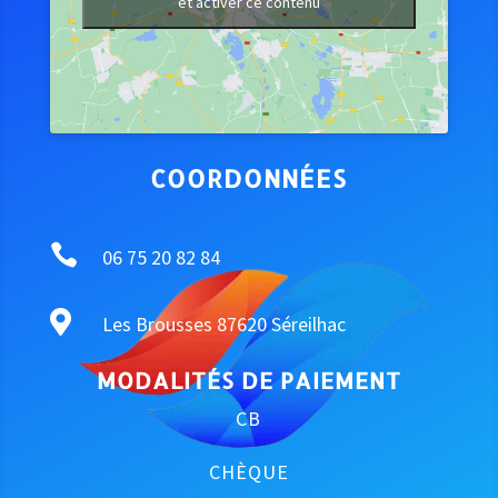
et activer ce contenu
COORDONNÉES

06 75 20 82 84

Les Brousses 87620 Séreilhac
MODALITÉS DE PAIEMENT
CB
CHÈQUE