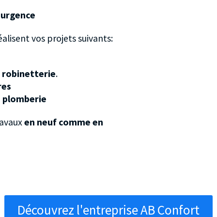
’urgence
alisent vos projets suivants:
e
robinetterie
.
res
 plomberie
ravaux
en neuf comme en
Découvrez l'entreprise AB Confort