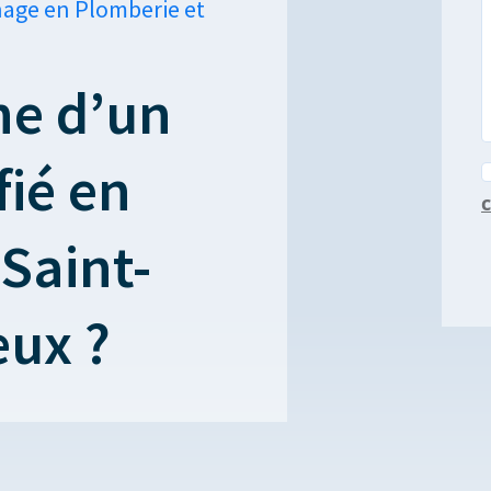
nage en Plomberie et
he d’un
fié en
c
Saint-
eux ?