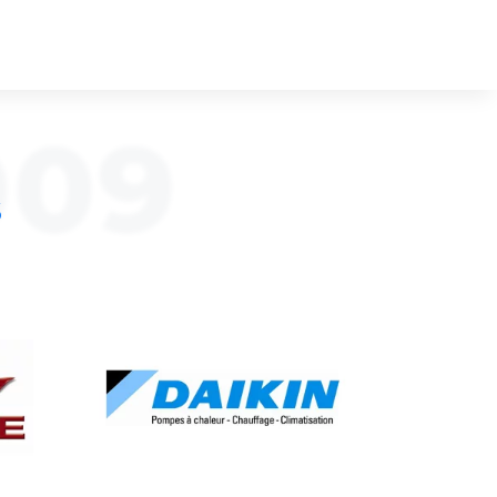
009
S