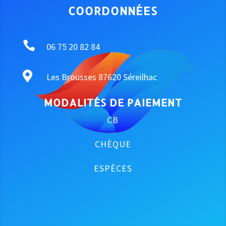
COORDONNÉES

06 75 20 82 84

Les Brousses 87620 Séreilhac
MODALITÉS DE PAIEMENT
CB
CHÈQUE
ESPÈCES