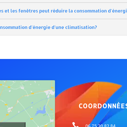
tes et les fenêtres peut réduire la consommation d'énergi
 consommation d'énergie d'une climatisation?
COORDONNÉE

06 75 20 82 84