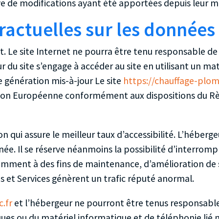
ve de modifications ayant été apportées depuis leur mi
tractuelles sur les données
ipt. Le site Internet ne pourra être tenu responsable 
ateur du site s’engage à accéder au site en utilisant un 
e génération mis-à-jour Le site
https://chauffage-plomb
l’Union Européenne conformément aux dispositions du R
n qui assure le meilleur taux d’accessibilité. L’héberge
année. Il se réserve néanmoins la possibilité d’interro
amment à des fins de maintenance, d’amélioration de s
ons et Services génèrent un trafic réputé anormal.
.fr
et l’hébergeur ne pourront être tenus responsabl
iques ou du matériel informatique et de téléphonie 