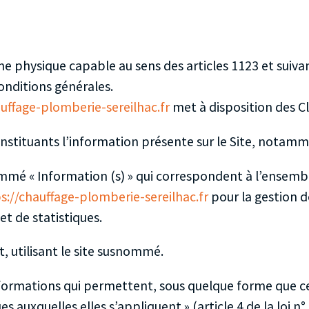
e physique capable au sens des articles 1123 et suivan
conditions générales.
auffage-plomberie-sereilhac.fr
met à disposition des Cl
tituants l’information présente sur le Site, notamme
mmé « Information (s) » qui correspondent à l’ensemb
s://chauffage-plomberie-sereilhac.fr
pour la gestion d
 et de statistiques.
, utilisant le site susnommé.
nformations qui permettent, sous quelque forme que ce
s auxquelles elles s’appliquent » (article 4 de la loi n°